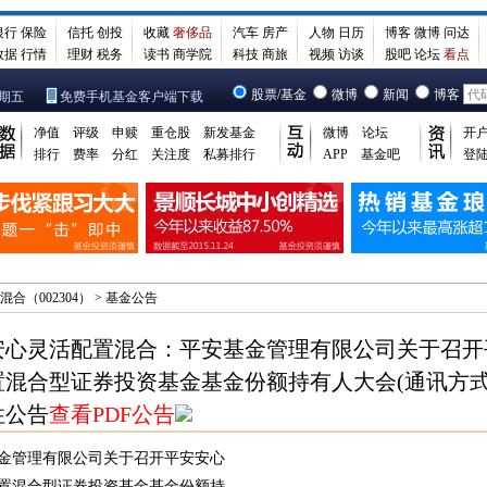
银行
保险
信托
创投
收藏
奢侈品
汽车
房产
人物
日历
博客
微博
问达
数据
行情
理财
税务
读书
商学院
科技
商旅
视频
访谈
股吧
论坛
看点
股票/基金
微博
新闻
博客
星期五
免费手机基金客户端下载
净值
评级
申赎
重仓股
新发基金
微博
论坛
开
排行
费率
分红
关注度
私募排行
APP
基金吧
登
合（002304）
>
基金公告
安心灵活配置混合：平安基金管理有限公司关于召开
置混合型证券投资基金基金份额持有人大会(通讯方式
性公告
查看PDF公告
金管理有限公司关于召开平安安心

置混合型证券投资基金基金份额持
