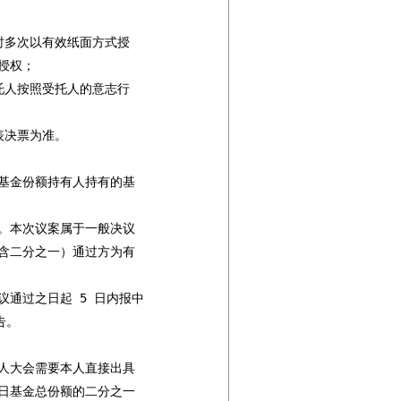
多次以有效纸面方式授

权；

人按照受托人的意志行

决票为准。

基金份额持有人持有的基

。本次议案属于一般决议

含二分之一）通过方为有

通过之日起 5 日内报中

。

人大会需要本人直接出具

日基金总份额的二分之一
