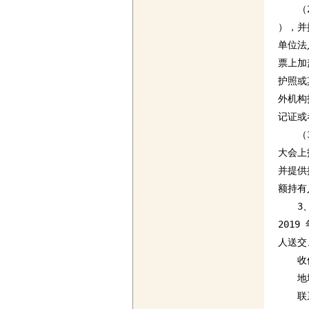
　　（
），并
单位法
票上加
护照或
外机构
记证或
　　（
大会上
并提供
额持有
　　3
201
人送交
　　收
　　地址
　　联