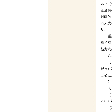
以上（
基金份
时间的
有人大
见。

　　重
额持有
新方式
　　八
　　1
督员在
以公证。
　　2
　　3
　　（
2019
　　（