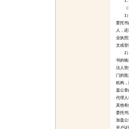
　　1
　　（
　　1
委托书
人，还
业执照
文或登
　　2
书的格
法人营
门的批
机构，
盖公章
代理人
其他有
委托书
加盖公
开户证