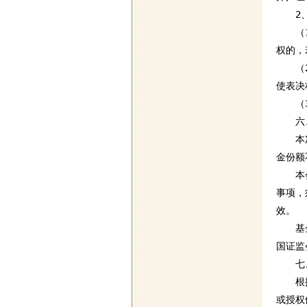
　　2
　　（
权的，
　　（
使表决
　　（
　　六
　　本
金份额
　　本
事项，
效。

　　基
国证监
　　七
　　根
或授权