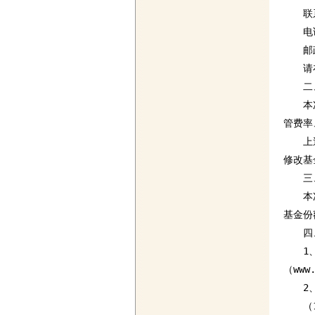
　　联
　　电话：
　　邮政
　　请
　　二
　　本
管费率
　　上
修改基
　　三
　　本
基金份
　　四
　　1
（www
　　2
　　（