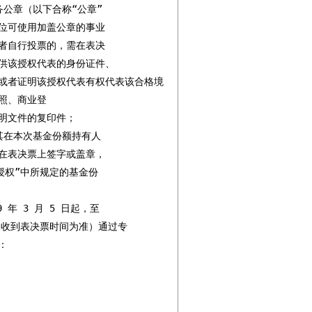
公章（以下合称“公章”

位可使用加盖公章的事业

者自行投票的，需在表决

供该授权代表的身份证件、

或者证明该授权代表有权代表该合格境
、商业登

文件的复印件；

在本次基金份额持有人

在表决票上签字或盖章，

权”中所规定的基金份

 3 月 5 日起，至

件人收到表决票时间为准）通过专


