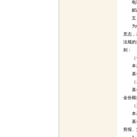
　　电话：
　　邮政
　　五
　　为
意志，
法规的
则：

　　（
　　本
　　基
　　（
　　基
金份额
　　（
　　本
　　基
剪报、