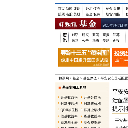
首页
新闻
评论
外汇
债券
黄金
白银
股票
港股
美股
基金
私募
期货
期指
2026年8月7日 
对话
研究
要闻
研报
私募
滚动
公告
动态
专题
创投
和讯网
>
基金
>
基金净值
>
平安安心灵活配置混
基金实用工具箱
平安
开基收益榜
开基分红榜
活配
封基涨跌榜
封基折价榜
提示
QDII净值榜
私募业绩榜
债基收益率
货基收益率
平安基
新发基金表
基金费率表
灵活配