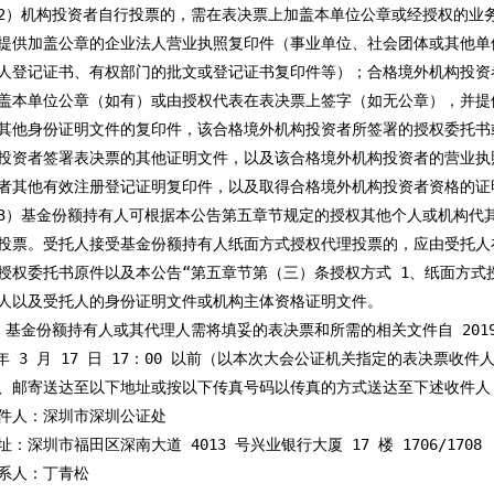
2）机构投资者自行投票的，需在表决票上加盖本单位公章或经授权的业务
提供加盖公章的企业法人营业执照复印件（事业单位、社会团体或其他单
人登记证书、有权部门的批文或登记证书复印件等）；合格境外机构投资
盖本单位公章（如有）或由授权代表在表决票上签字（如无公章），并提
其他身份证明文件的复印件，该合格境外机构投资者所签署的授权委托书
投资者签署表决票的其他证明文件，以及该合格境外机构投资者的营业执照
者其他有效注册登记证明复印件，以及取得合格境外机构投资者资格的证明
3）基金份额持有人可根据本公告第五章节规定的授权其他个人或机构代其
投票。受托人接受基金份额持有人纸面方式授权代理投票的，应由受托人
授权委托书原件以及本公告“第五章节第（三）条授权方式 1、纸面方式授
人以及受托人的身份证明文件或机构主体资格证明文件。

、基金份额持有人或其代理人需将填妥的表决票和所需的相关文件自 2019 年
9 年 3 月 17 日 17：00 以前（以本次大会公证机关指定的表决票收
、邮寄送达至以下地址或按以下传真号码以传真的方式送达至下述收件人：
件人：深圳市深圳公证处

：深圳市福田区深南大道 4013 号兴业银行大厦 17 楼 1706/1708

系人：丁青松
