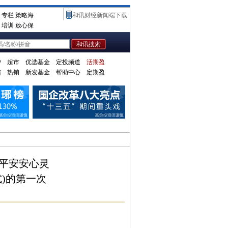
专栏
策略海
和讯财经新闻端下载
培训
放心保
户
超市
优选基金
定投频道
活期盈
陆
热销
新发基金
帮助中心
定期盈
平安安心灵
)的第一次