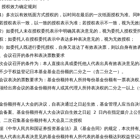
、授权效力确定规则

1）多次以有效纸面方式授权的，以时间在最后的一次纸面授权为准。同时
若授权表示一致，以一致的授权表示为准；若授权表示不一致，视为无效授
2）如委托人未在授权委托表示中明确其表决意见的，视为委托人授权受托
权；如委托人在授权委托表示中表达多种表决意见的，视为无效授权；

3）如委托人既进行委托授权，自身又送达了有效表决票，则以自身有效表
、会议召开的条件和表决票数要求

次会议召开的条件为：本人直接出具或委托他人代表出具有效表决意见的
不少于权益登记日本基金基金总份额的二分之一（含二分之一）。

会议表决的票数要求为：基金份额持有人所持每份基金份额有一票表决权
须经出席会议的基金份额持有人或其代理人所持表决权的二分之一以上（
金份额持有人大会的决议，自表决通过之日起生效，基金管理人应当自决议
会备案。基金份额持有人大会决议自生效之日起 2 日内在指定媒介上公告
、二次召集基金份额持有人大会及二次授权

据《中华人民共和国证券投资基金法》及《基金合同》的规定，本次持有
他人代表出具表决意见的基金份额持有人所代表的基金份额达到权益登记