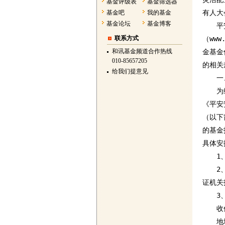
基金评级表
基金筛选器
有人大
基金吧
我的基金
基金论坛
基金博客
　　平
联系方式
（ww
和讯基金频道合作热线
金基金
010-85657205
的相关
给我们提意见
　　一
　　为
《平安
（以下
的基金
具体安
　　1
　　2、
证机关
　　3
　　收
　　地址