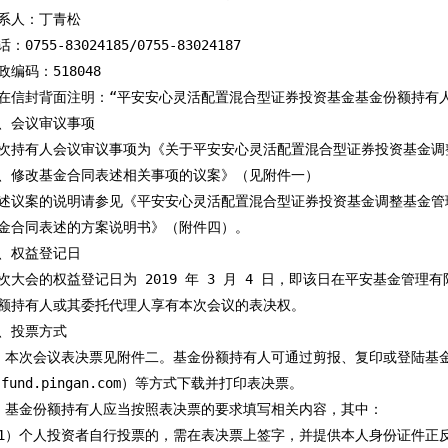
系人：丁青松

0755-83024185/0755-83024187

编码：518048

在信封背面注明：“平安安心灵活配置混合型证券投资基金基金份额持有人
、会议审议事项

次持有人会议审议事项为《关于平安安心灵活配置混合型证券投资基金调
、修改基金合同表述相关事项的议案》（见附件一）

述议案的说明请参见《平安安心灵活配置混合型证券投资基金调整基金管
金合同表述的方案说明书》（附件四）。

、权益登记日

次大会的权益登记日为 2019 年 3 月 4 日，即该日在平安基金管理
额持有人或其委托代理人享有本次会议的表决权。

、投票方式

、本次会议表决票见附件二。基金份额持有人可通过剪报、复印或登陆基金
.fund.pingan.com）等方式下载并打印表决票。

、基金份额持有人应当按照表决票的要求填写相关内容，其中：

1）个人投资者自行投票的，需在表决票上签字，并提供本人身份证件正反