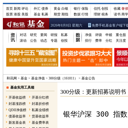
首页
新闻
评论
外汇
债券
黄金
白银
银行
保险
信托
创投
收藏
奢
股票
港股
美股
基金
私募
期货
期指
数据
行情
理财
税务
读书
商
2026年8月8日 星期六
免费手机基金客户端下
对话
研究
要闻
研报
私募
净值
评级
申赎
重仓股
滚动
公告
动态
专题
创投
排行
费率
分红
关注度
和讯网
>
基金
>
基金净值
>
300分级（161811）
>
基金公告
基金实用工具箱
300分级：更新招募说明书（
开基收益榜
开基分红榜
封基涨跌榜
封基折价榜
QDII净值榜
私募业绩榜
银华沪深 300 指
债基收益率
货基收益率
新发基金表
基金费率表