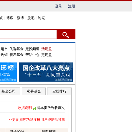
登录
注册
频
|
博客
|
微博
|
股吧
|
论坛
超市
优选基金
定投频道
活期盈
热销
新发基金
帮助中心
定期盈
基金公司
私募基金
定投排行
数据说明
将本页放到收藏夹
>>更多排序功能注册用户登陆后可看
基金经理
截至日期