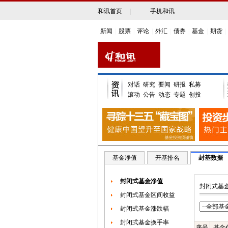
和讯首页
|
手机和讯
新闻
|
股票
|
评论
|
外汇
|
债券
|
基金
|
期货
|
对话
研究
要闻
研报
私募
滚动
公告
动态
专题
创投
基金净值
开基排名
封基数据
封闭式基金净值
封闭式基
封闭式基金区间收益
封闭式基金涨跌幅
封闭式基金换手率
序号
基金