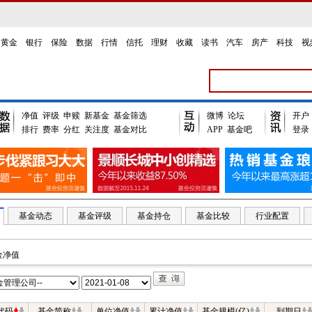
黄金
|
银行
|
保险
|
数据
|
行情
|
信托
|
理财
|
收藏
|
读书
|
汽车
|
房产
|
科技
|
视
净值
评级
申赎
新基金
基金筛选
微博
论坛
开户
排行
费率
分红
关注度
基金对比
APP
基金吧
登录
基金动态
基金评级
基金持仓
基金比较
行业配置
金净值
代码
基金简称
单位净值
累计净值
基金规模(亿)
到期日