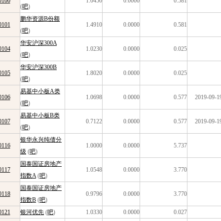
0100
1.0450
0.0000
0.581
(
吧
)
鹏华资源B份额
0101
1.4910
0.0000
0.581
(
吧
)
华安沪深300A
0104
1.0230
0.0000
0.025
(
吧
)
华安沪深300B
0105
1.8020
0.0000
0.025
(
吧
)
易基中小板A类
0106
1.0698
0.0000
0.577
2019-09-1
(
吧
)
易基中小板B类
0107
0.7122
0.0000
0.577
2019-09-1
(
吧
)
银华永兴纯债分
0116
1.0000
0.0000
5.737
级
(
吧
)
国泰国证房地产
0117
1.0548
0.0000
3.770
指数A
(
吧
)
国泰国证房地产
0118
0.9796
0.0000
3.770
指数B
(
吧
)
0121
银河优先
(
吧
)
1.0330
0.0000
0.027