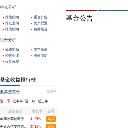
持仓分析
基金公告
持股明细
重仓行业
持仓变动
资产配置
持债明细
债券组合
组合分析
规模变动
资产负债
经营业绩
净值变动
收益分配
基金收益排行榜
更多>>
股票型基金
近一季
|
近半年
|
近一年
|
近三年
基金名称
增长率
交易
华商改革创新股票型证券投资基金A
41.65%
购买
创金合信专精特新股票发起A
37.15%
购买