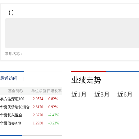
（）
常用名称：
最近访问
|
业绩走势
基金简称
单位净值
日增长率
近1月
近3月
近6月
易方达深证100
2.9574
0.82%
华夏优势增长混合
2.6170
0.92%
华夏复兴混合
2.8770
-2.47%
华夏债券A/B
1.2930
-0.23%