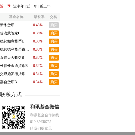
近一季
|
近半年
|
近一年
|
近三年
基金名称
增长率
交易
新华货币
0.43%
购买
信澳慧管家C
0.35%
购买
德邦如意货币E
0.35%
购买
德邦德利货币市场基金B
0.35%
购买
泰信天天收益B
0.35%
购买
长信长金通货币B
0.34%
购买
交银施罗德货币市场Ｂ级基金
0.34%
购买
嘉合货币B
0.34%
购买
联系方式
和讯基金微信
和讯基金合作热线
010-85650755
给我们提意见