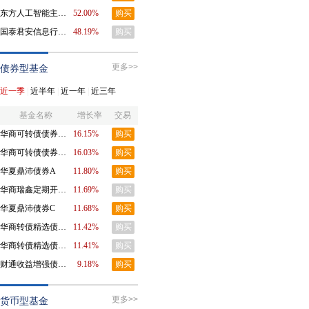
东方人工智能主题混合C
52.00%
购买
国泰君安信息行业混合发起
48.19%
购买
更多>>
债券型基金
近一季
|
近半年
|
近一年
|
近三年
基金名称
增长率
交易
华商可转债债券型证券投资基金A
16.15%
购买
华商可转债债券型证券投资基金C
16.03%
购买
华夏鼎沛债券A
11.80%
购买
华商瑞鑫定期开放债券型证券投资基金
11.69%
购买
华夏鼎沛债券C
11.68%
购买
华商转债精选债券型证券投资基金A
11.42%
购买
华商转债精选债券型证券投资基金C
11.41%
购买
财通收益增强债券A
9.18%
购买
更多>>
货币型基金