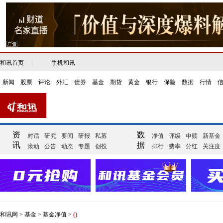
和讯首页
|
手机和讯
新闻
|
股票
|
评论
|
外汇
|
债券
|
基金
|
期货
|
黄金
|
银行
|
保险
|
数据
|
行情
|
资
数
对话
研究
要闻
研报
私募
净值
评级
申赎
新基金
讯
据
滚动
公告
动态
专题
创投
排行
费率
分红
关注度
和讯网
>
基金
>
基金净值
>
()