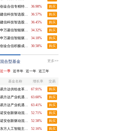
创金合信专精特新股票发起C
36.98%
购买
建信科技智选股票型发起A
36.57%
购买
建信科技智选股票型发起C
36.45%
购买
申万菱信智能驱动股票A
34.32%
购买
申万菱信智能驱动股票C
34.18%
购买
创金合信积极成长股票A
30.58%
购买
更多>>
混合型基金
近一季
|
近半年
|
近一年
|
近三年
基金名称
增长率
交易
易方达供给改革混合
67.91%
购买
易方达产业机遇混合A
63.60%
购买
易方达产业机遇混合C
63.41%
购买
诺安创新驱动混合A
52.71%
购买
诺安创新驱动混合C
52.58%
购买
东方人工智能主题混合A
52.16%
购买